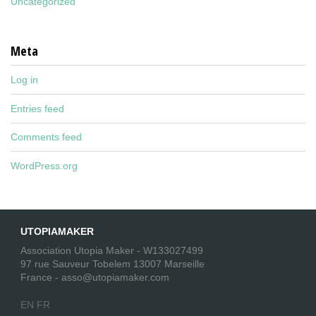
Uncategorized
Meta
Log in
Entries feed
Comments feed
WordPress.org
UTOPIAMAKER
Association Utopia Maker - W133027499
97 rue Sauveur Tobelem 13007 Marseille
France - asso@utopiamaker.com
EN
FR