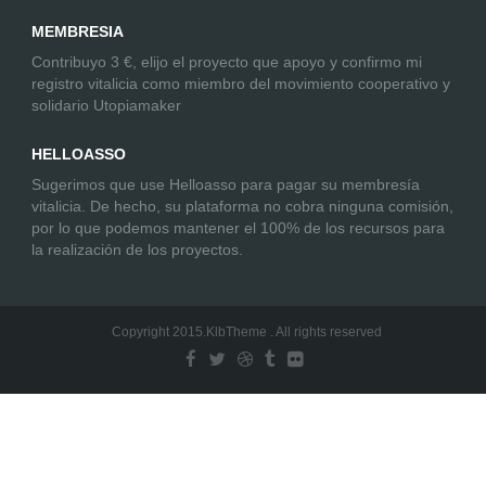
MEMBRESIA
Contribuyo 3 €, elijo el proyecto que apoyo y confirmo mi
registro vitalicia como miembro del movimiento cooperativo y
solidario Utopiamaker
HELLOASSO
Sugerimos que use Helloasso para pagar su membresía
vitalicia. De hecho, su plataforma no cobra ninguna comisión,
por lo que podemos mantener el 100% de los recursos para
la realización de los proyectos.
Copyright 2015.KlbTheme . All rights reserved