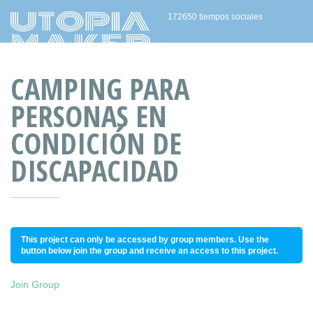
172650 tiempos sociales
CAMPING PARA
PERSONAS EN
CONDICIÓN DE
DISCAPACIDAD
This project can only be accessed by group members. Use the
button below join the group and receive an access to this project.
Join Group