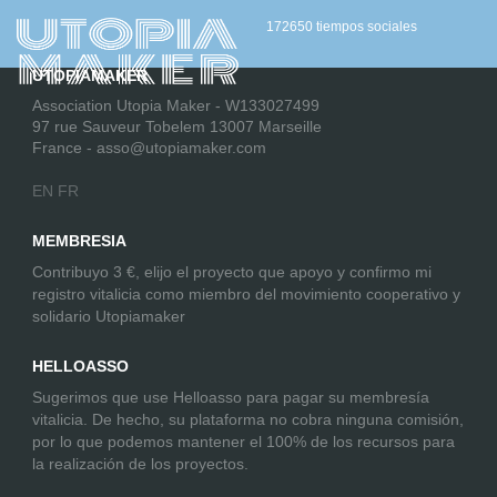
[PM_User_Blogs]
172650 tiempos sociales
UTOPIAMAKER
Association Utopia Maker - W133027499
97 rue Sauveur Tobelem 13007 Marseille
France - asso@utopiamaker.com
EN
FR
MEMBRESIA
Contribuyo 3 €, elijo el proyecto que apoyo y confirmo mi
registro vitalicia como miembro del movimiento cooperativo y
solidario Utopiamaker
HELLOASSO
Sugerimos que use Helloasso para pagar su membresía
vitalicia. De hecho, su plataforma no cobra ninguna comisión,
por lo que podemos mantener el 100% de los recursos para
la realización de los proyectos.